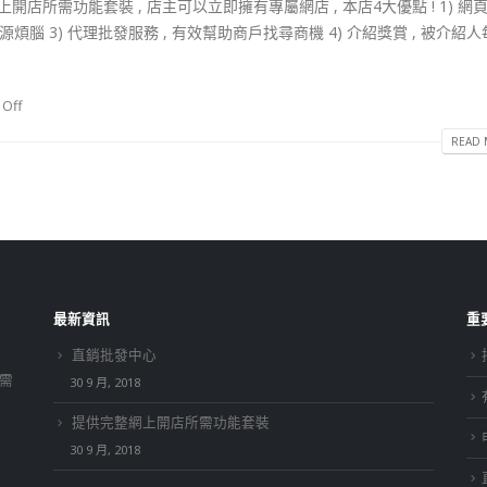
供完整網上開店所需功能套裝 , 店主可以立即擁有專屬網店 , 本店4大優點 ! 1) 網頁
貨源煩腦 3) 代理批發服務 , 有效幫助商戶找尋商機 4) 介紹獎賞 , 被介紹
Off
READ 
最新資訊
重
直銷批發中心
所需
30 9 月, 2018
提供完整網上開店所需功能套裝
30 9 月, 2018