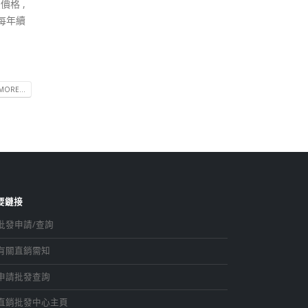
價格 ,
人每年續
MORE...
要鏈接
批發申請/查詢
有關直銷需知
申請批發查詢
直銷批發中心主頁