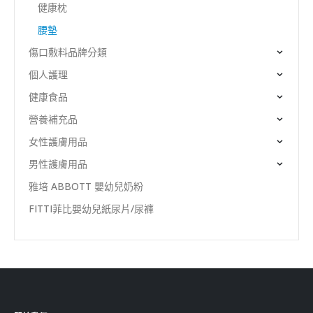
健康枕
腰墊
傷口敷料品牌分類
個人護理
健康食品
營養補充品
女性護膚用品
男性護膚用品
雅培 ABBOTT 嬰幼兒奶粉
FITTI菲比嬰幼兒紙尿片/尿褲