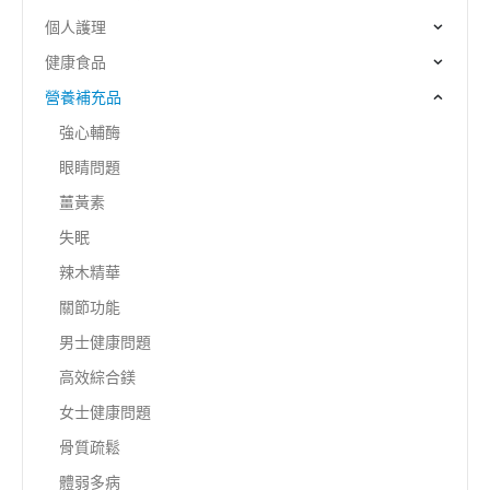
個人護理
健康食品
營養補充品
強心輔酶
眼睛問題
薑黃素
失眠
辣木精華
關節功能
男士健康問題
高效綜合鎂
女士健康問題
骨質疏鬆
體弱多病