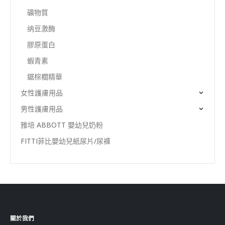
礦物質
纳豆激酶
膠原蛋白
蝦青素
鋸棕櫚精華
女性護膚用品
男性護膚用品
雅培 ABBOTT 嬰幼兒奶粉
FITTI菲比嬰幼兒紙尿片/尿褲
關於我們