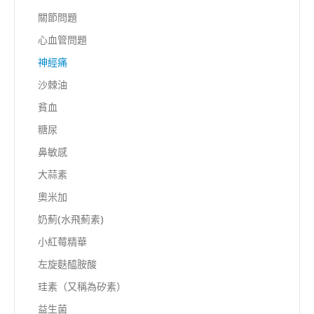
關節問題
心血管問題
神經痛
沙棘油
貧血
糖尿
鼻敏感
大蒜素
奧米加
奶薊(水飛薊素)
小紅莓精華
左旋麩醯胺酸
珪素（又稱為矽素）
益生菌