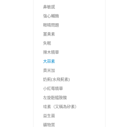
鼻敏感
強心輔酶
眼睛問題
薑黃素
失眠
辣木精華
大蒜素
奧米加
奶薊(水飛薊素)
小紅莓精華
左旋麩醯胺酸
珪素（又稱為矽素）
益生菌
礦物質