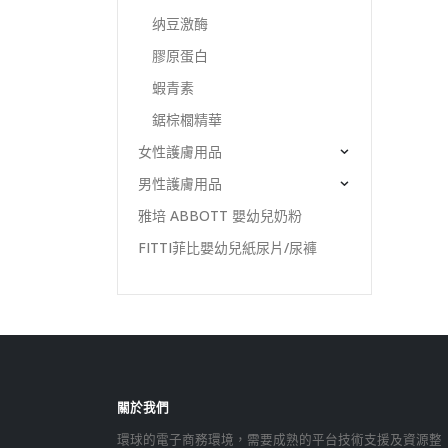
纳豆激酶
膠原蛋白
蝦青素
鋸棕櫚精華
女性護膚用品
男性護膚用品
雅培 ABBOTT 嬰幼兒奶粉
FITTI菲比嬰幼兒紙尿片/尿褲
關於我們
環球的電子商務環境，需要成熟的平台技術支援及資源整