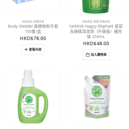
抗疫用品
,
防護手套
抗疫用品
,
殺菌/消毒用品
Body Shielder 盾牌無粉手套
SARAYA Happy Elephant 蔬菜
100隻/盒
及碗碟清潔劑（升級版）補充
裝 250mL
HKD$
78.00
HKD$
48.00
查看內容
加入購物車