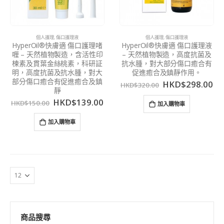
個人護理
,
傷口護理液
個人護理
,
傷口護理液
HyperOil®快膚適 傷口護理啫
HyperOil®快膚適 傷口護理液
喱 – 天然植物製造，含活性印
– 天然植物製造，高度抗菌及
楝素及貫葉金絲桃素，科研証
抗水腫，對大部分傷口癒合有
明，高度抗菌及抗水腫，對大
促進癒合及鎮靜作用。
部分傷口癒合有促進癒合及鎮
HKD$
298.00
HKD$
320.00
靜
HKD$
139.00
HKD$
150.00
加入購物車
加入購物車
商品搜尋