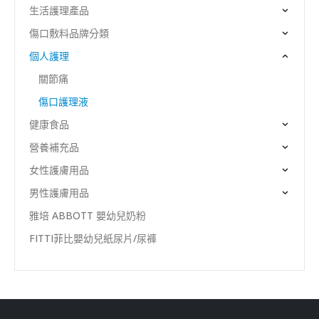
生活護理產品
傷口敷料品牌分類
個人護理
關節痛
傷口護理液
健康食品
營養補充品
女性護膚用品
男性護膚用品
雅培 ABBOTT 嬰幼兒奶粉
FITTI菲比嬰幼兒紙尿片/尿褲